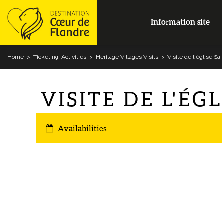
Information site
Home
>
Ticketing, Activities
>
Heritage Villages Visits
>
Visite de l'église S
VISITE DE L'É
Availabilities