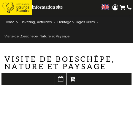
Information site
Home
>
Ticketing, Activities
>
Heritage Villages Visits
>
Visite de Boeschèpe, Nature et Paysage
VISITE DE BOESCHÈPE,
NATURE ET PAYSAGE