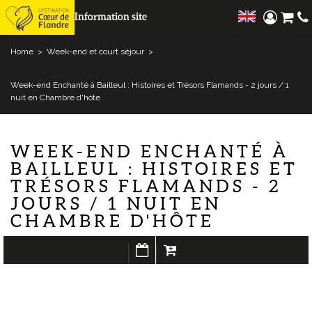
Information site
Home
>
Week-end et court séjour
>
Week-end Enchanté à Bailleul : Histoires et Trésors Flamands - 2 jours / 1
nuit en Chambre d'hôte
WEEK-END ENCHANTÉ À
BAILLEUL : HISTOIRES ET
TRÉSORS FLAMANDS - 2
JOURS / 1 NUIT EN
CHAMBRE D'HÔTE