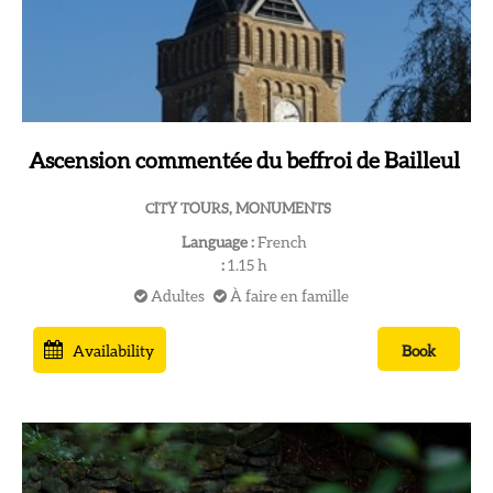
Ascension commentée du beffroi de Bailleul
CITY TOURS, MONUMENTS
Language :
French
:
1.15
h
Adultes
À faire en famille
Availability
Book