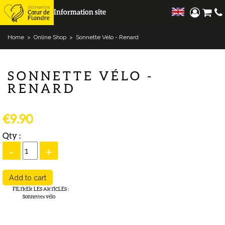
Information site
Home
>
Online Shop
>
Sonnette Vélo - Renard
SONNETTE VÉLO -
RENARD
€9.90
Qty :
-
+
FILTRER LES ARTICLES
:
Sonnettes vélo