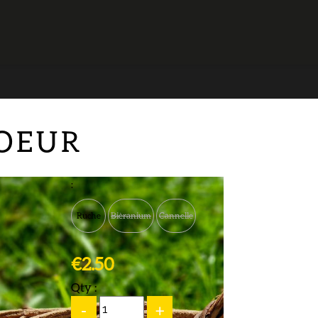
COEUR
:
Ruche
Bièranium
Cannelle
€2.50
Qty :
-
+