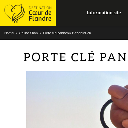
Information site
Home
>
Online Shop
>
Porte clé panneau Hazebrouck
PORTE CLÉ PA