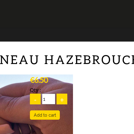
NNEAU HAZEBROUC
€6.50
Qty :
-
+