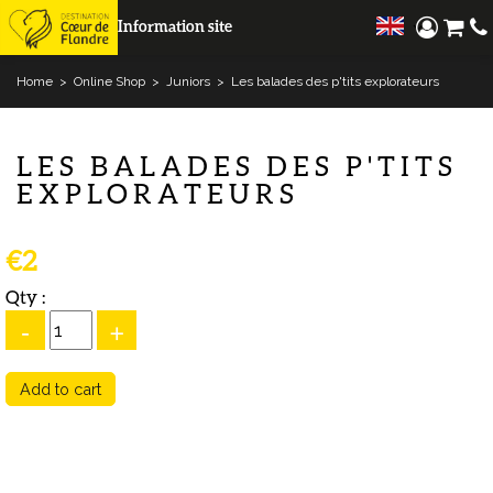
Information site
Home
>
Online Shop
>
Juniors
>
Les balades des p'tits explorateurs
LES BALADES DES P'TITS
EXPLORATEURS
€2
Qty :
-
+