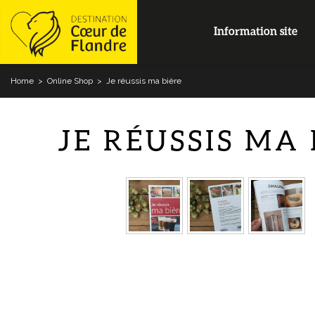
Information site
Home
>
Online Shop
>
Je réussis ma bière
JE RÉUSSIS MA 