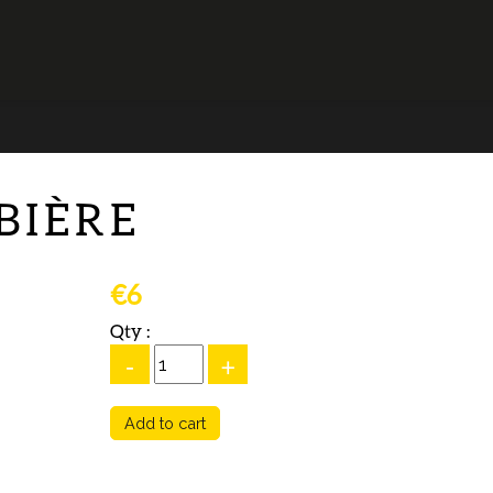
BIÈRE
€6
Qty :
-
+