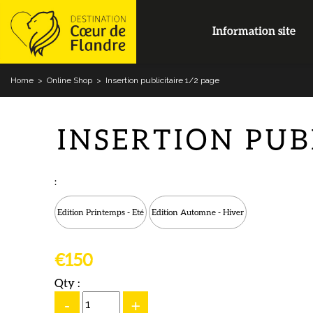
Information site
Home
>
Online Shop
>
Insertion publicitaire 1/2 page
INSERTION PUB
:
Edition Printemps - Eté
Edition Automne - Hiver
€150
Qty :
-
+