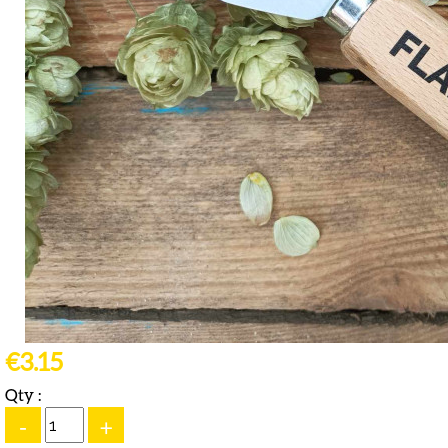
€3.15
Qty :
-
+