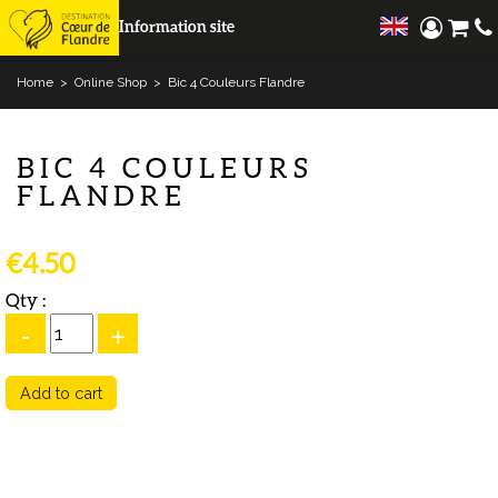
Information site
Home
>
Online Shop
>
Bic 4 Couleurs Flandre
BIC 4 COULEURS
FLANDRE
€4.50
Qty :
-
+