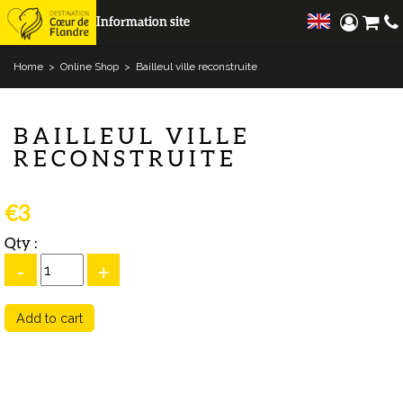
Information site
Home
>
Online Shop
>
Bailleul ville reconstruite
BAILLEUL VILLE
RECONSTRUITE
€3
Qty :
-
+