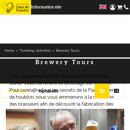
Information site
Home
>
Ticketing, Activities
>
Brewery Tours
Brewery Tours
Vous appréciez l’arôme d’une bonne bière mais
savez-vous comment ce breuvage est fabriqué ?
Pour connaître tous les secrets de la Flandre, terre
Random
Alphabetic
de houblon, nous vous emmenons à la rencontre
des brasseurs afin de découvrir la fabrication des
différentes bières qui font le succès de notre
territoire